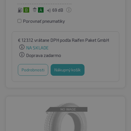
B
A
69 dB
Porovnať pneumatiky
€
123.12
vrátane DPH
podľa Raifen Paket GmbH
NA SKLADE
Doprava zadarmo
Podrobnosti
Nákupný košík