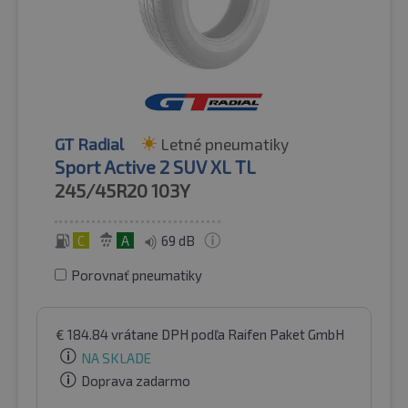
GT Radial
Letné pneumatiky
Sport Active 2 SUV XL TL
245/45R20
103Y
C
A
69 dB
Porovnať pneumatiky
€
184.84
vrátane DPH
podľa Raifen Paket GmbH
NA SKLADE
Doprava zadarmo