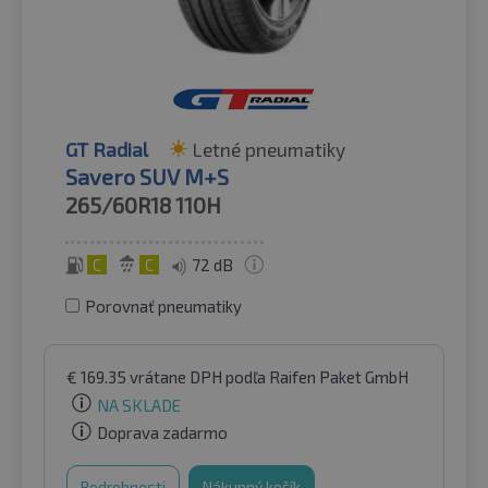
GT Radial
Letné pneumatiky
Savero SUV M+S
265/60R18
110H
C
C
72 dB
Porovnať pneumatiky
€
169.35
vrátane DPH
podľa Raifen Paket GmbH
NA SKLADE
Doprava zadarmo
Podrobnosti
Nákupný košík