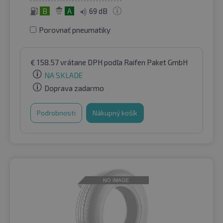
B
A
69 dB
Porovnať pneumatiky
€
158.57
vrátane DPH
podľa Raifen Paket GmbH
NA SKLADE
Doprava zadarmo
Podrobnosti
Nákupný košík