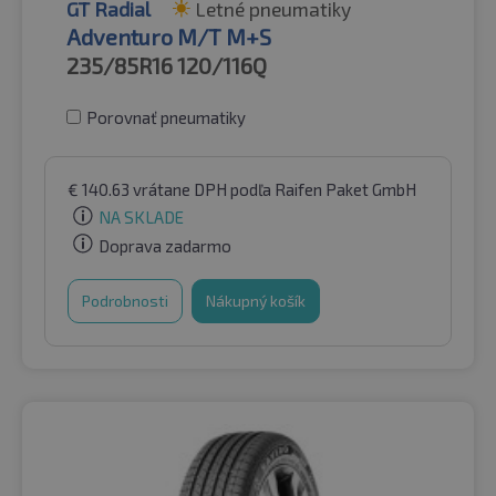
GT Radial
Letné pneumatiky
Adventuro M/T M+S
235/85R16
120/116Q
Porovnať pneumatiky
€
140.63
vrátane DPH
podľa Raifen Paket GmbH
NA SKLADE
Doprava zadarmo
Podrobnosti
Nákupný košík