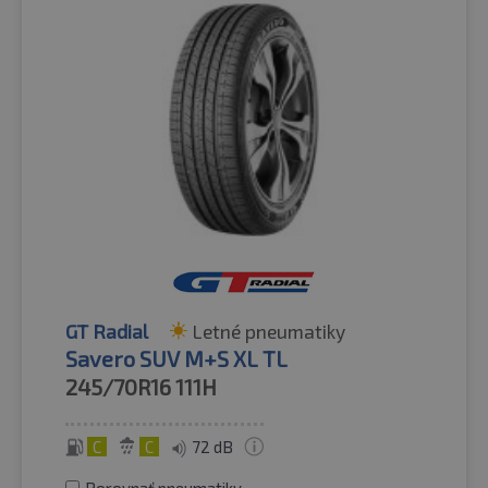
GT Radial
Letné pneumatiky
Savero SUV M+S XL TL
245/70R16
111H
C
C
72 dB