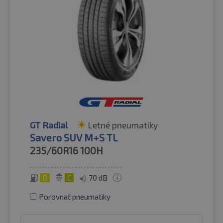
GT Radial
Letné pneumatiky
Savero SUV M+S TL
235/60R16
100H
D
C
70 dB
Porovnať pneumatiky