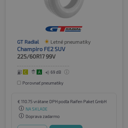
GT Radial
Letné pneumatiky
Champiro FE2 SUV
225/60R17
99V
C
A
69 dB
Porovnať pneumatiky
€
110.75
vrátane DPH
podľa Raifen Paket GmbH
NA SKLADE
Doprava zadarmo