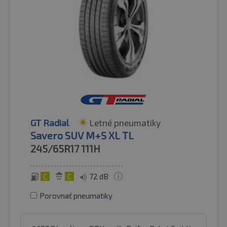
GT Radial
Letné pneumatiky
Savero SUV M+S XL TL
245/65R17
111H
C
C
72 dB
Porovnať pneumatiky