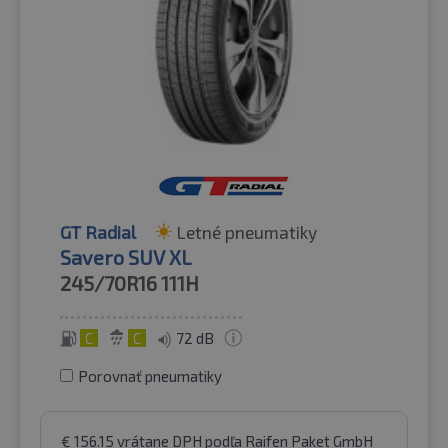
GT Radial
Letné pneumatiky
Savero SUV XL
245/70R16
111H
C
C
72 dB
Porovnať pneumatiky
€
156.15
vrátane DPH
podľa Raifen Paket GmbH