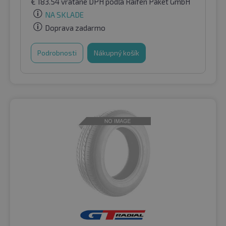
€
183.54
vrátane DPH
podľa Raifen Paket GmbH
NA SKLADE
Doprava zadarmo
Podrobnosti
Nákupný košík