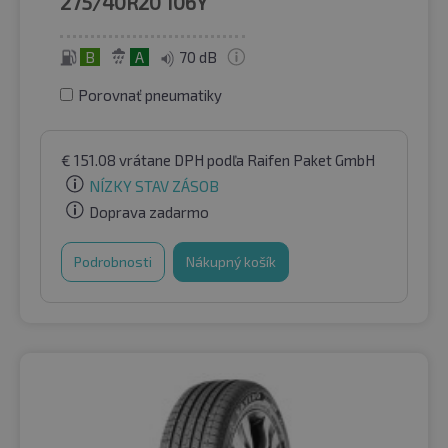
275/40R20
106Y
B
A
70 dB
Porovnať pneumatiky
€
151.08
vrátane DPH
podľa Raifen Paket GmbH
NÍZKY STAV ZÁSOB
Doprava zadarmo
Podrobnosti
Nákupný košík