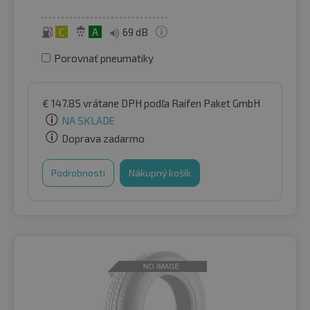
C
A
69 dB
Porovnať pneumatiky
€
147.85
vrátane DPH
podľa Raifen Paket GmbH
NA SKLADE
Doprava zadarmo
Podrobnosti
Nákupný košík