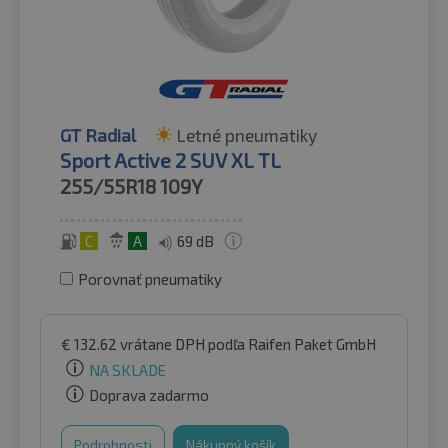
GT Radial
Letné pneumatiky
Sport Active 2 SUV XL TL
255/55R18
109Y
C
A
69 dB
Porovnať pneumatiky
€
132.62
vrátane DPH
podľa Raifen Paket GmbH
NA SKLADE
Doprava zadarmo
Podrobnosti
Nákupný košík