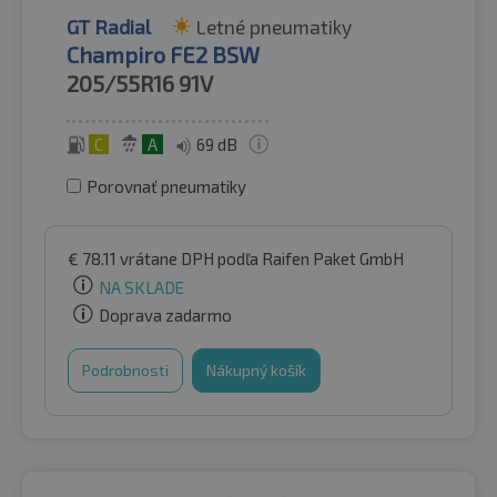
GT Radial
Letné pneumatiky
Champiro FE2 BSW
205/55R16
91V
C
A
69 dB
Porovnať pneumatiky
€
78.11
vrátane DPH
podľa Raifen Paket GmbH
NA SKLADE
Doprava zadarmo
Podrobnosti
Nákupný košík