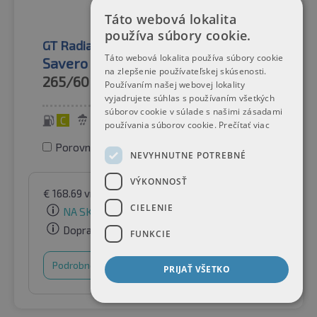
Táto webová lokalita
používa súbory cookie.
GT Radial
Letné pneumatiky
Táto webová lokalita používa súbory cookie
Savero SUV
na zlepšenie používateľskej skúsenosti.
265/60R18
110H
Používaním našej webovej lokality
vyjadrujete súhlas s používaním všetkých
súborov cookie v súlade s našimi zásadami
C
C
72 dB
používania súborov cookie.
Prečítať viac
Porovnať pneumatiky
NEVYHNUTNE POTREBNÉ
VÝKONNOSŤ
€
168.69
vrátane DPH
podľa Raifen Paket GmbH
CIELENIE
NA SKLADE
Doprava zadarmo
FUNKCIE
Podrobnosti
Nákupný košík
PRIJAŤ VŠETKO