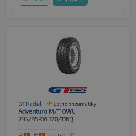
GT Radial
Letné pneumatiky
Adventuro M/T OWL
235/85R16
120/116Q
F
F
72 dB