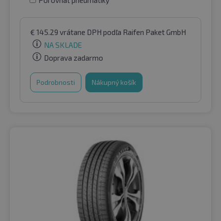
Porovnať pneumatiky
€
145.29
vrátane DPH
podľa Raifen Paket GmbH
NA SKLADE
Doprava zadarmo
Podrobnosti
Nákupný košík