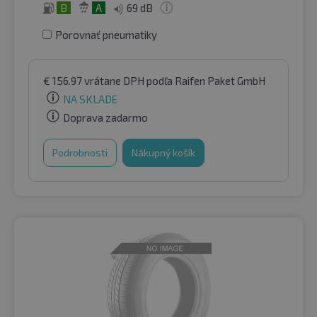
B
A
69 dB
Porovnať pneumatiky
€
156.97
vrátane DPH
podľa Raifen Paket GmbH
NA SKLADE
Doprava zadarmo
Podrobnosti
Nákupný košík