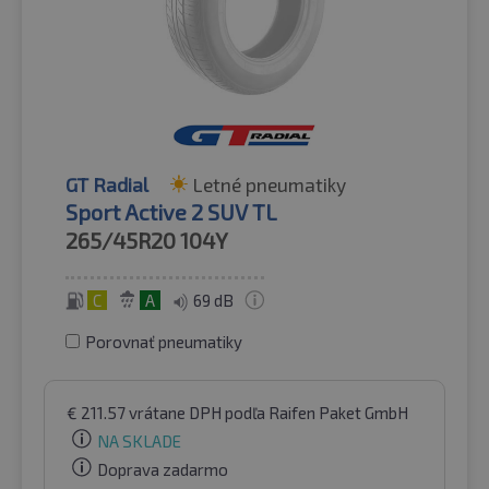
GT Radial
Letné pneumatiky
Sport Active 2 SUV TL
265/45R20
104Y
C
A
69 dB
Porovnať pneumatiky
€
211.57
vrátane DPH
podľa Raifen Paket GmbH
NA SKLADE
Doprava zadarmo