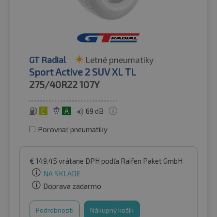
GT Radial
Letné pneumatiky
Sport Active 2 SUV XL TL
275/40R22
107Y
C
A
69 dB
Porovnať pneumatiky
€
149.45
vrátane DPH
podľa Raifen Paket GmbH
NA SKLADE
Doprava zadarmo
Podrobnosti
Nákupný košík