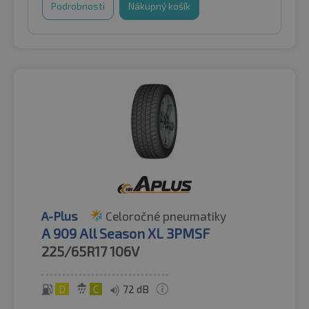
Podrobnosti
Nákupný košík
A-Plus
Celoročné pneumatiky
A 909 All Season XL 3PMSF
225/65R17
106V
D
C
72 dB