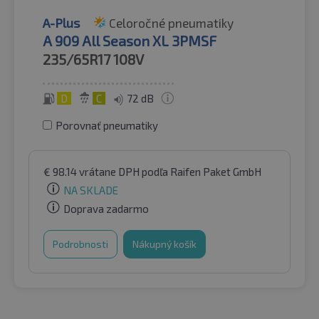
A-Plus
Celoročné pneumatiky
A 909 All Season XL 3PMSF
235/65R17
108V
D
C
72 dB
Porovnať pneumatiky
€
98.14
vrátane DPH
podľa Raifen Paket GmbH
NA SKLADE
Doprava zadarmo
Podrobnosti
Nákupný košík