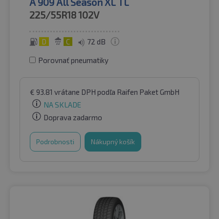
A 909 All Season XL TL
225/55R18
102V
D
C
72 dB
Porovnať pneumatiky
€
93.81
vrátane DPH
podľa Raifen Paket GmbH
NA SKLADE
Doprava zadarmo
Podrobnosti
Nákupný košík