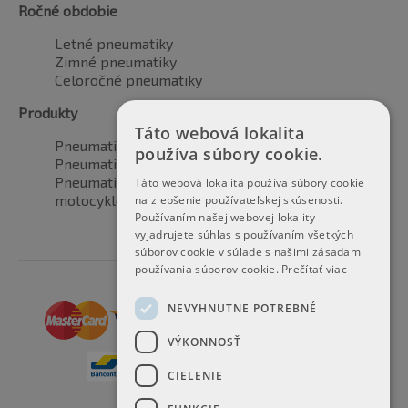
Ročné obdobie
Letné pneumatiky
Zimné pneumatiky
Celoročné pneumatiky
Produkty
Táto webová lokalita
Pneumatiky pre automobily
používa súbory cookie.
Pneumatiky pre SUV / 4x4
Pneumatiky pre dodávku
Táto webová lokalita používa súbory cookie
motocyklové pneumatiky
na zlepšenie používateľskej skúsenosti.
Používaním našej webovej lokality
vyjadrujete súhlas s používaním všetkých
súborov cookie v súlade s našimi zásadami
používania súborov cookie.
Prečítať viac
NEVYHNUTNE POTREBNÉ
VÝKONNOSŤ
CIELENIE