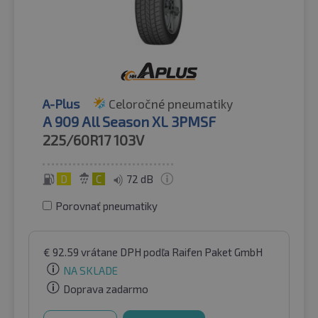
A-Plus
Celoročné pneumatiky
A 909 All Season XL 3PMSF
225/60R17
103V
D
C
72 dB
Porovnať pneumatiky
€
92.59
vrátane DPH
podľa Raifen Paket GmbH
NA SKLADE
Doprava zadarmo