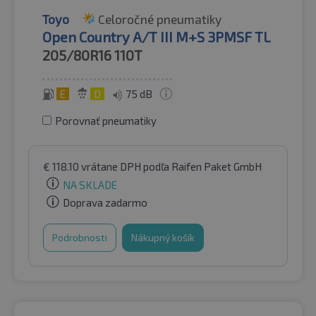
Toyo
Celoročné pneumatiky
Open Country A/T III M+S 3PMSF TL
205/80R16
110T
E
D
75 dB
Porovnať pneumatiky
€
118.10
vrátane DPH
podľa Raifen Paket GmbH
NA SKLADE
Doprava zadarmo
Podrobnosti
Nákupný košík