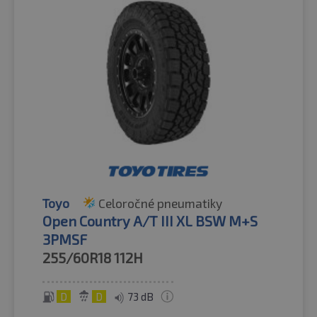
Toyo
Celoročné pneumatiky
Open Country A/T III XL BSW M+S
3PMSF
255/60R18
112H
D
D
73 dB