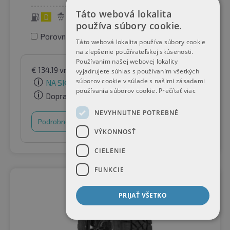
Táto webová lokalita
D
D
70 dB
používa súbory cookie.
Porovnať pneumatiky
Táto webová lokalita používa súbory cookie
na zlepšenie používateľskej skúsenosti.
Používaním našej webovej lokality
€
134.19
vrátane DPH
podľa Raifen Paket GmbH
vyjadrujete súhlas s používaním všetkých
súborov cookie v súlade s našimi zásadami
NA SKLADE
používania súborov cookie.
Prečítať viac
Doprava zadarmo
NEVYHNUTNE POTREBNÉ
Podrobnosti
Nákupný košík
VÝKONNOSŤ
CIELENIE
FUNKCIE
PRIJAŤ VŠETKO