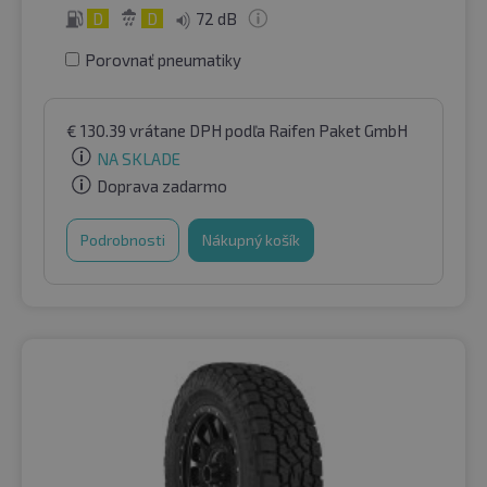
D
D
72 dB
Porovnať pneumatiky
€
130.39
vrátane DPH
podľa Raifen Paket GmbH
NA SKLADE
Doprava zadarmo
Podrobnosti
Nákupný košík