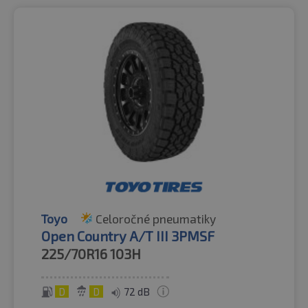
Toyo
Celoročné pneumatiky
Open Country A/T III 3PMSF
225/70R16
103H
D
D
72 dB