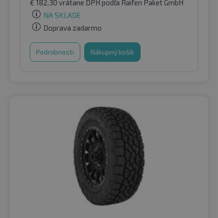
€
182.30
vrátane DPH
podľa Raifen Paket GmbH
NA SKLADE
Doprava zadarmo
Podrobnosti
Nákupný košík