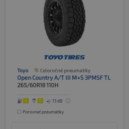
Toyo
Celoročné pneumatiky
Open Country A/T III M+S 3PMSF TL
265/60R18
110H
D
D
73 dB
Porovnať pneumatiky