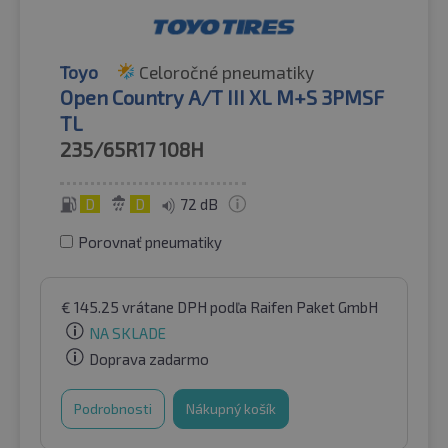
Toyo
Celoročné pneumatiky
Open Country A/T III XL M+S 3PMSF
TL
235/65R17
108H
D
D
72 dB
Porovnať pneumatiky
€
145.25
vrátane DPH
podľa Raifen Paket GmbH
NA SKLADE
Doprava zadarmo
Podrobnosti
Nákupný košík