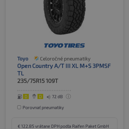
Toyo
Celoročné pneumatiky
Open Country A/T III XL M+S 3PMSF
TL
235/75R15
109T
D
D
72 dB
Porovnať pneumatiky
€
122.85
vrátane DPH
podľa Raifen Paket GmbH