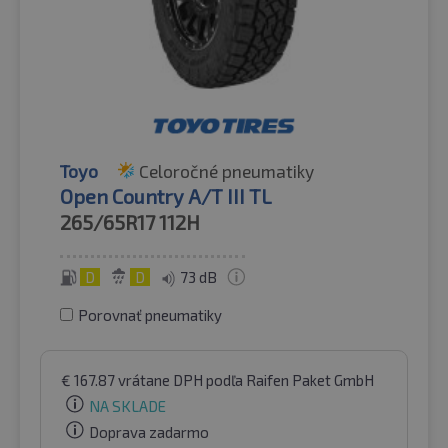
Toyo
Celoročné pneumatiky
Open Country A/T III TL
265/65R17
112H
D
D
73 dB
Porovnať pneumatiky
€
167.87
vrátane DPH
podľa Raifen Paket GmbH
NA SKLADE
Doprava zadarmo