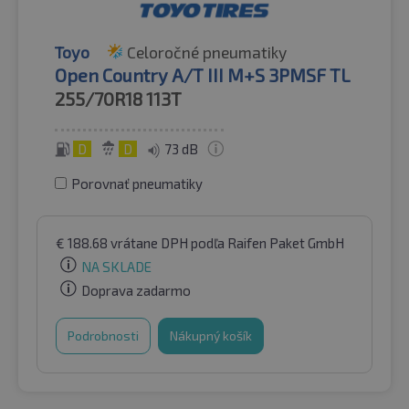
Toyo
Celoročné pneumatiky
Open Country A/T III M+S 3PMSF TL
255/70R18
113T
D
D
73 dB
Porovnať pneumatiky
€
188.68
vrátane DPH
podľa Raifen Paket GmbH
NA SKLADE
Doprava zadarmo
Podrobnosti
Nákupný košík