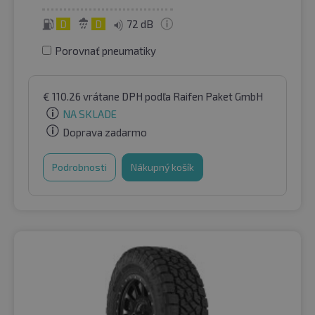
D
D
72 dB
Porovnať pneumatiky
€
110.26
vrátane DPH
podľa Raifen Paket GmbH
NA SKLADE
Doprava zadarmo
Podrobnosti
Nákupný košík