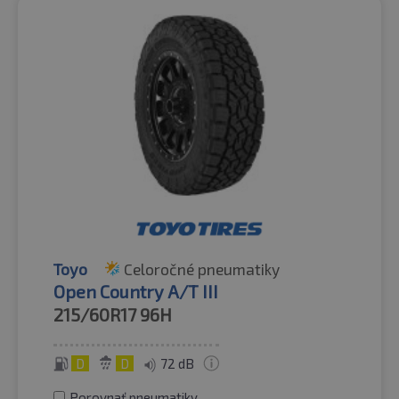
Toyo
Celoročné pneumatiky
Open Country A/T III
215/60R17
96H
D
D
72 dB
Porovnať pneumatiky