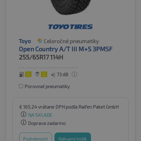
Toyo
Celoročné pneumatiky
Open Country A/T III M+S 3PMSF
255/65R17
114H
D
D
73 dB
Porovnať pneumatiky
€
165.24
vrátane DPH
podľa Raifen Paket GmbH
NA SKLADE
Doprava zadarmo
Podrobnosti
Nákupný košík