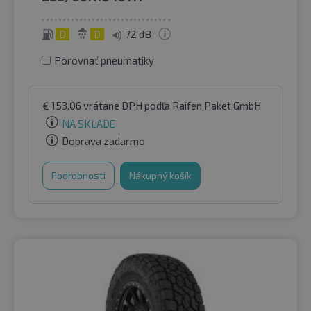
D
D
72 dB
Porovnať pneumatiky
€
153.06
vrátane DPH
podľa Raifen Paket GmbH
NA SKLADE
Doprava zadarmo
Podrobnosti
Nákupný košík