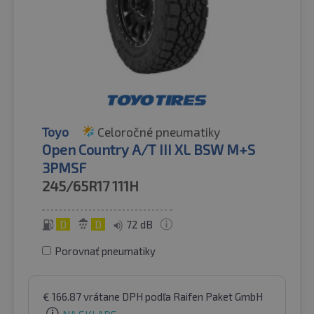
Toyo
Celoročné pneumatiky
Open Country A/T III XL BSW M+S
3PMSF
245/65R17
111H
D
D
72 dB
Porovnať pneumatiky
€
166.87
vrátane DPH
podľa Raifen Paket GmbH