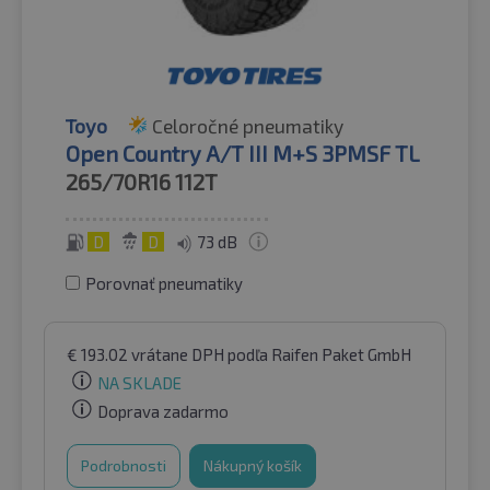
Toyo
Celoročné pneumatiky
Open Country A/T III M+S 3PMSF TL
265/70R16
112T
D
D
73 dB
Porovnať pneumatiky
€
193.02
vrátane DPH
podľa Raifen Paket GmbH
NA SKLADE
Doprava zadarmo
Podrobnosti
Nákupný košík