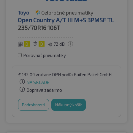
Toyo
Celoročné pneumatiky
Open Country A/T III M+S 3PMSF TL
235/70R16
106T
D
D
72 dB
Porovnať pneumatiky
€
132.09
vrátane DPH
podľa Raifen Paket GmbH
NA SKLADE
Doprava zadarmo
Podrobnosti
Nákupný košík