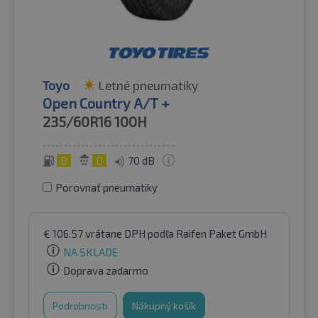
Toyo
Letné pneumatiky
Open Country A/T +
235/60R16
100H
D
D
70 dB
Porovnať pneumatiky
€
106.57
vrátane DPH
podľa Raifen Paket GmbH
NA SKLADE
Doprava zadarmo
Podrobnosti
Nákupný košík