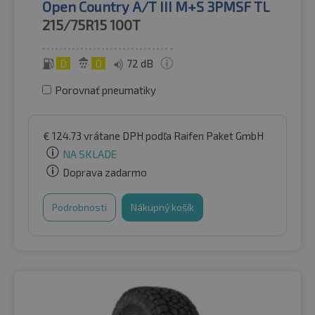
Open Country A/T III M+S 3PMSF TL
215/75R15
100T
D
D
72 dB
Porovnať pneumatiky
€
124.73
vrátane DPH
podľa Raifen Paket GmbH
NA SKLADE
Doprava zadarmo
Podrobnosti
Nákupný košík