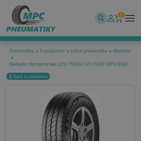
0
Pneumatiky
»
Transporter
»
Letné pneumatiky
»
Matador
»
Matador Hectorra Van 225/75R16C 121/120R 10PR BSW
❮ Back to overview