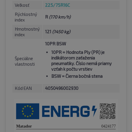
Veľkosť
225/75R16C
Rýchlostný
R
(170 km/h)
index
Hmotnostný
121
(1450 kg)
index
10PR BSW
10PR
= Hodnota Ply (PR) je
indikátorom zaťaženia
Špeciálne
pneumatiky. Číslo nemá priamy
vlastnosti
vzťah k počtu vrstiev
BSW
= Čierna bočná stena
Kód EAN
4050496002930