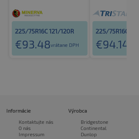
225/75R16C 121/120R
225/75R16C 121
€
93.48
€
94.14
vrátane DPH
vrá
Informácie
Výrobca
Kontaktujte nás
Bridgestone
O nás
Continental
Impressum
Dunlop