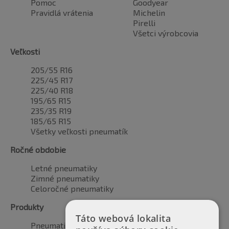
Pomoc
Goodyear
Pravidlá vrátenia
Michelin
Pirelli
Všetci výrobcovia
Veľkosti
205/55 R16
225/45 R17
225/40 R18
195/65 R15
235/35 R19
185/65 R15
Všetky veľkosti pneumatík
Ročné obdobie
Letné pneumatiky
Zimné pneumatiky
Celoročné pneumatiky
Produkty
Táto webová lokalita
Pneumatiky pre automobily