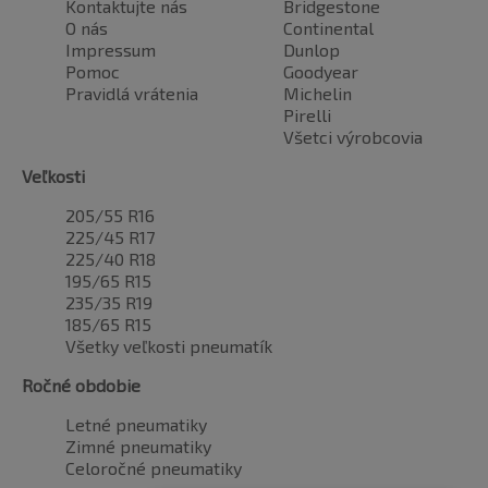
Kontaktujte nás
Bridgestone
O nás
Continental
Impressum
Dunlop
Pomoc
Goodyear
Pravidlá vrátenia
Michelin
Pirelli
Všetci výrobcovia
Veľkosti
205/55 R16
225/45 R17
225/40 R18
195/65 R15
235/35 R19
185/65 R15
Všetky veľkosti pneumatík
Ročné obdobie
Letné pneumatiky
Zimné pneumatiky
Celoročné pneumatiky