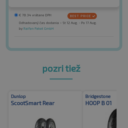
€
78.34
vrátane DPH
Odhadovaný čas dodania – St 12 Aug. - Po 17 Aug.
by
Raifen Paket GmbH
pozri tiež
Dunlop
Bridgestone
ScootSmart Rear
HOOP B 01