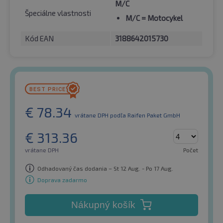
M/C
Špeciálne vlastnosti
M/C
= Motocykel
Kód EAN
3188642015730
€
78.34
vrátane DPH
podľa Raifen Paket GmbH
€
313.36
vrátane DPH
Počet
Odhadovaný čas dodania – St 12 Aug. - Po 17 Aug.
Doprava zadarmo
Nákupný košík