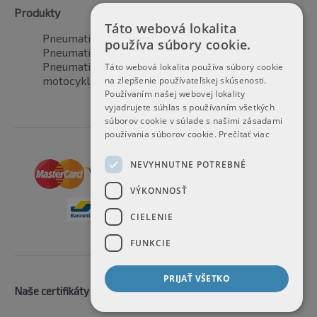
Produkty
Táto webová lokalita
Pneumatiky pre automobily
používa súbory cookie.
Pneumatiky pre SUV / 4x4
Pneumatiky pre dodávku
Táto webová lokalita používa súbory cookie
motocyklové pneumatiky
na zlepšenie používateľskej skúsenosti.
Používaním našej webovej lokality
vyjadrujete súhlas s používaním všetkých
súborov cookie v súlade s našimi zásadami
používania súborov cookie.
Prečítať viac
NEVYHNUTNE POTREBNÉ
VÝKONNOSŤ
CIELENIE
FUNKCIE
PRIJAŤ VŠETKO
Naše certifikáty