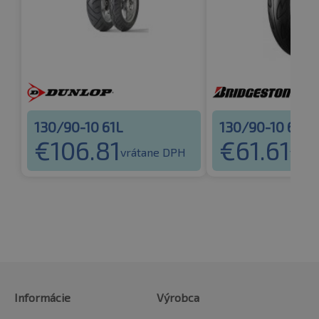
130/90-10 61L
130/90-10 61J
€
106.81
€
61.61
vrátane DPH
vrát
Informácie
Výrobca