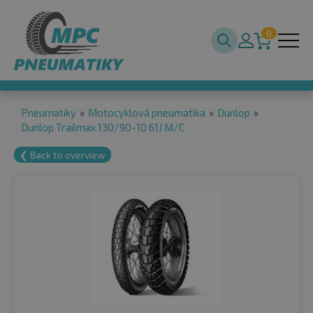
0
Pneumatiky
»
Motocyklová pneumatika
»
Dunlop
»
Dunlop Trailmax 130/90-10 61J M/C
❮ Back to overview