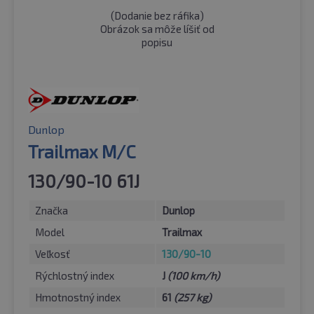
(
Dodanie bez ráfika
)
Obrázok sa môže líšiť od
popisu
Dunlop
Trailmax M/C
130/90-10 61J
Značka
Dunlop
Model
Trailmax
Veľkosť
130/90-10
Rýchlostný index
J
(100 km/h)
Hmotnostný index
61
(257 kg)