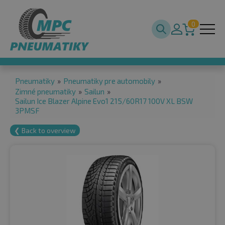
0
Pneumatiky
»
Pneumatiky pre automobily
»
Zimné pneumatiky
»
Sailun
»
Sailun Ice Blazer Alpine Evo1 215/60R17 100V XL BSW
3PMSF
❮ Back to overview