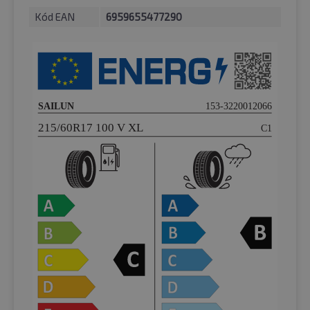
Kód EAN
6959655477290