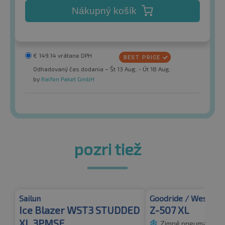
Nákupný košík
€
149.14
vrátane DPH
Odhadovaný čas dodania – Št 13 Aug. - Út 18 Aug.
by
Raifen Paket GmbH
pozri tiež
Sailun
Goodride / Westlake
Ice Blazer WST3 STUDDED
Z-507 XL
XL 3PMSF
Zimné pneumatiky