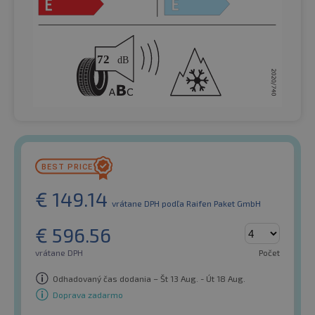
€
149.14
vrátane DPH
podľa Raifen Paket GmbH
€
596.56
vrátane DPH
Počet
Odhadovaný čas dodania – Št 13 Aug. - Út 18 Aug.
Doprava zadarmo