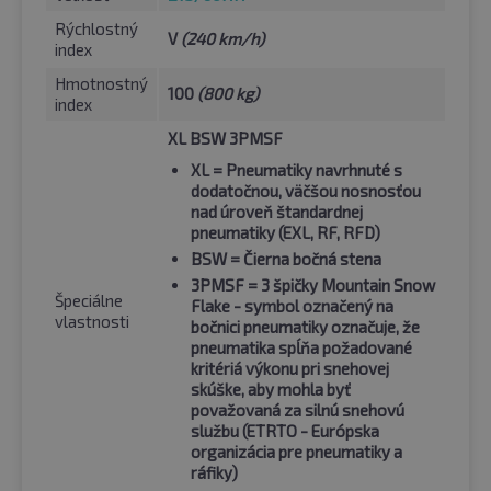
Rýchlostný
V
(240 km/h)
index
Hmotnostný
100
(800 kg)
index
XL BSW 3PMSF
XL
= Pneumatiky navrhnuté s
dodatočnou, väčšou nosnosťou
nad úroveň štandardnej
pneumatiky (EXL, RF, RFD)
BSW
= Čierna bočná stena
3PMSF
= 3 špičky Mountain Snow
Špeciálne
Flake - symbol označený na
vlastnosti
bočnici pneumatiky označuje, že
pneumatika spĺňa požadované
kritériá výkonu pri snehovej
skúške, aby mohla byť
považovaná za silnú snehovú
službu (ETRTO - Európska
organizácia pre pneumatiky a
ráfiky)