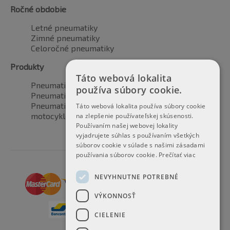
Ročné obdobie
Letné pneumatiky
Zimné pneumatiky
Celoročné pneumatiky
Produkty
Táto webová lokalita
Pneumatiky pre automobily
používa súbory cookie.
Pneumatiky pre SUV / 4x4
Pneumatiky pre dodávku
Táto webová lokalita používa súbory cookie
motocyklové pneumatiky
na zlepšenie používateľskej skúsenosti.
Používaním našej webovej lokality
vyjadrujete súhlas s používaním všetkých
súborov cookie v súlade s našimi zásadami
používania súborov cookie.
Prečítať viac
NEVYHNUTNE POTREBNÉ
VÝKONNOSŤ
CIELENIE