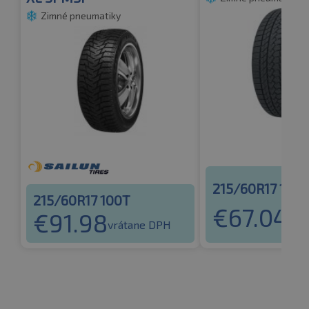
Zimné pneumatiky
215/60R17 100
215/60R17 100T
€
67.04
€
91.98
vrá
vrátane DPH