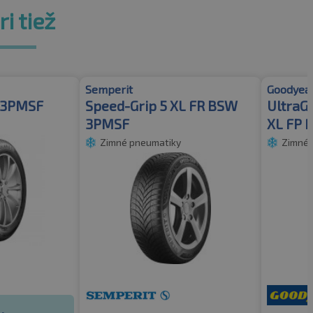
i tiež
Semperit
Goodyea
R 3PMSF
Speed-Grip 5 XL FR BSW
UltraG
3PMSF
XL FP 
Zimné pneumatiky
Zimné 