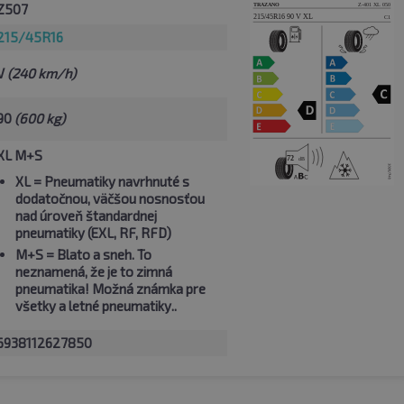
Z507
215/45R16
V
(240 km/h)
90
(600 kg)
XL M+S
XL
= Pneumatiky navrhnuté s
dodatočnou, väčšou nosnosťou
nad úroveň štandardnej
pneumatiky (EXL, RF, RFD)
M+S
= Blato a sneh. To
neznamená, že je to zimná
pneumatika! Možná známka pre
všetky a letné pneumatiky..
6938112627850