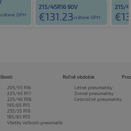
V
215/45R16 90V
215/4
€
131.23
€
1
vrátane DPH
vrátane DPH
ľkosti
Ročné obdobie
Pro
205/55 R16
Letné pneumatiky
225/45 R17
Zimné pneumatiky
225/40 R18
Celoročné pneumatiky
195/65 R15
235/35 R19
185/65 R15
Všetky veľkosti pneumatík