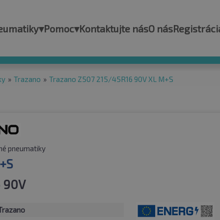
eumatiky
▾
Pomoc
▾
Kontaktujte nás
O nás
Registráci
ky
»
Trazano
»
Trazano Z507 215/45R16 90V XL M+S
né pneumatiky
+S
 90V
Trazano