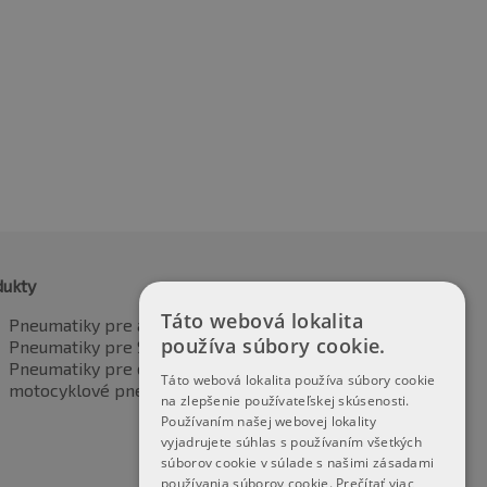
5R16 90V
215/45R16 90V
30.74
€
128.56
vrátane DPH
vrátane DPH
dukty
Táto webová lokalita
Pneumatiky pre automobily
používa súbory cookie.
Pneumatiky pre SUV / 4x4
Pneumatiky pre dodávku
Táto webová lokalita používa súbory cookie
motocyklové pneumatiky
na zlepšenie používateľskej skúsenosti.
Používaním našej webovej lokality
vyjadrujete súhlas s používaním všetkých
súborov cookie v súlade s našimi zásadami
používania súborov cookie.
Prečítať viac