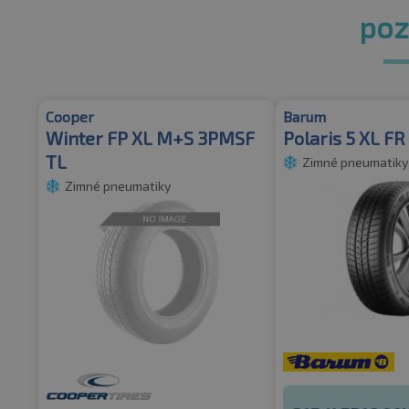
pozr
Cooper
Barum
Winter FP XL M+S 3PMSF
Polaris 5 XL F
TL
Zimné pneumatiky
Zimné pneumatiky