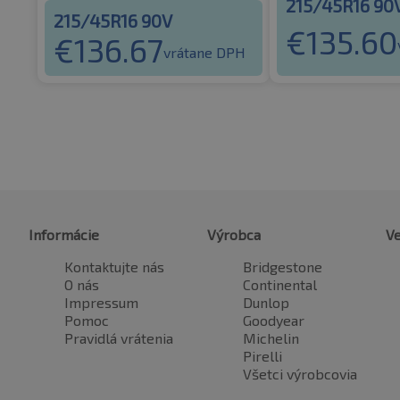
215/45R16 90
215/45R16 90V
€
135.60
€
136.67
vrátane DPH
Informácie
Výrobca
Ve
Kontaktujte nás
Bridgestone
O nás
Continental
Impressum
Dunlop
Pomoc
Goodyear
Pravidlá vrátenia
Michelin
Pirelli
Všetci výrobcovia