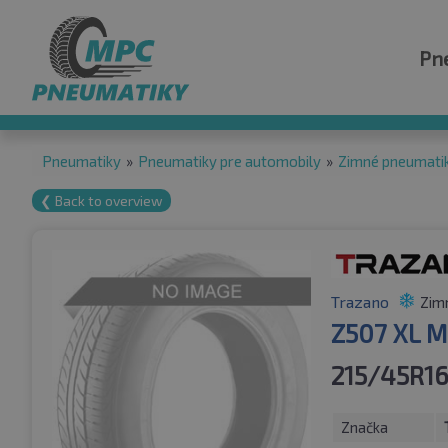
Pn
Pneumatiky
»
Pneumatiky pre automobily
»
Zimné pneumati
❮ Back to overview
Trazano
Zim
Z507 XL M
215/45R16
Značka