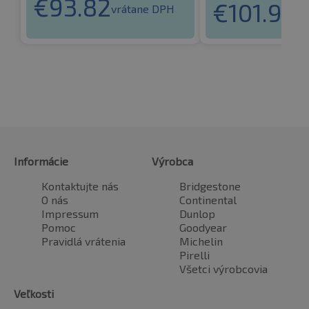
€
93.82
€
101.94
vrátane DPH
vr
Informácie
Výrobca
Kontaktujte nás
Bridgestone
O nás
Continental
Impressum
Dunlop
Pomoc
Goodyear
Pravidlá vrátenia
Michelin
Pirelli
Všetci výrobcovia
Veľkosti