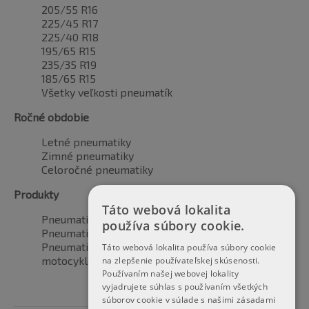
205/55 R16
225/45 R17
225/40 R18
195/65 R15
235/35 R19
185/65 R15
Všetky veľkosti pneumatík
Ročné obdobie
Letné pneumatiky
Zimné pneumatiky
Celoročné pneumatiky
Produkty
Táto webová lokalita
Pneumatiky pre automobily
používa súbory cookie.
Pneumatiky pre SUV / 4x4
Pneumatiky pre dodávku
Táto webová lokalita používa súbory cookie
motocyklové pneumatiky
na zlepšenie používateľskej skúsenosti.
Používaním našej webovej lokality
vyjadrujete súhlas s používaním všetkých
súborov cookie v súlade s našimi zásadami