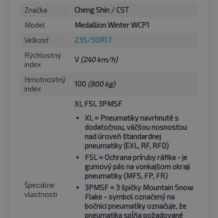
Značka
Cheng Shin / CST
Model
Medallion Winter WCP1
Veľkosť
235/50R17
Rýchlostný
V
(240 km/h)
index
Hmotnostný
100
(800 kg)
index
XL FSL 3PMSF
XL
= Pneumatiky navrhnuté s
dodatočnou, väčšou nosnosťou
nad úroveň štandardnej
pneumatiky (EXL, RF, RFD)
FSL
= Ochrana príruby ráfika - je
gumový pás na vonkajšom okraji
pneumatiky (MFS, FP, FR)
Špeciálne
3PMSF
= 3 špičky Mountain Snow
vlastnosti
Flake - symbol označený na
bočnici pneumatiky označuje, že
pneumatika spĺňa požadované