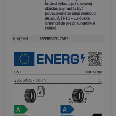
kritériá výkonu pri snehovej
skúške, aby mohla byť
považovaná za silnú snehovú
službu (ETRTO - Európska
organizácia pre pneumatiky a
ráfiky)
Kód EAN
6933882547483