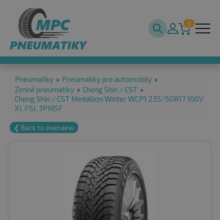
0
Pneumatiky
»
Pneumatiky pre automobily
»
Zimné pneumatiky
»
Cheng Shin / CST
»
Cheng Shin / CST Medallion Winter WCP1 235/50R17 100V
XL FSL 3PMSF
❮ Back to overview