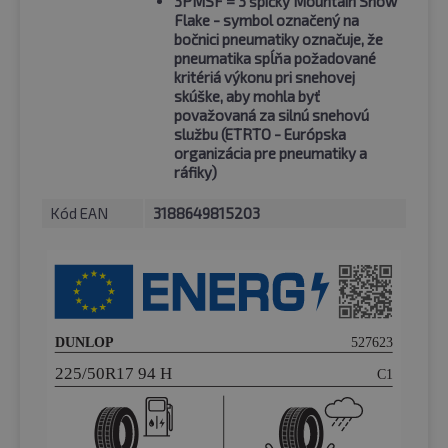
3PMSF
= 3 špičky Mountain Snow
Flake - symbol označený na
bočnici pneumatiky označuje, že
pneumatika spĺňa požadované
kritériá výkonu pri snehovej
skúške, aby mohla byť
považovaná za silnú snehovú
službu (ETRTO - Európska
organizácia pre pneumatiky a
ráfiky)
Kód EAN
3188649815203