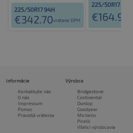
225/50R17 94H
225/50R17 94H
€
164.98
€
342.70
v
vrátane DPH
Informácie
Výrobca
Kontaktujte nás
Bridgestone
O nás
Continental
Impressum
Dunlop
Pomoc
Goodyear
Pravidlá vrátenia
Michelin
Pirelli
Všetci výrobcovia