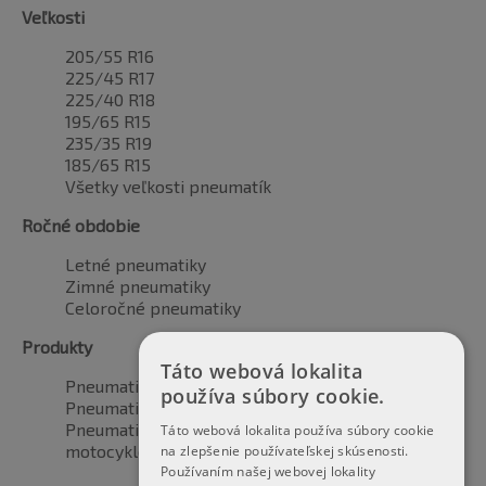
Veľkosti
205/55 R16
225/45 R17
225/40 R18
195/65 R15
235/35 R19
185/65 R15
Všetky veľkosti pneumatík
Ročné obdobie
Letné pneumatiky
Zimné pneumatiky
Celoročné pneumatiky
Produkty
Táto webová lokalita
Pneumatiky pre automobily
používa súbory cookie.
Pneumatiky pre SUV / 4x4
Pneumatiky pre dodávku
Táto webová lokalita používa súbory cookie
motocyklové pneumatiky
na zlepšenie používateľskej skúsenosti.
Používaním našej webovej lokality