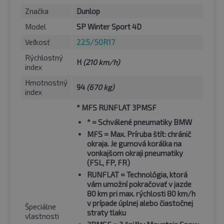
Značka
Dunlop
Model
SP Winter Sport 4D
Veľkosť
225/50R17
Rýchlostný
H
(210 km/h)
index
Hmotnostný
94
(670 kg)
index
* MFS RUNFLAT 3PMSF
*
= Schválené pneumatiky BMW
MFS
= Max. Príruba štít: chránič
okraja. Je gumová korálka na
vonkajšom okraji pneumatiky
(FSL, FP, FR)
RUNFLAT
= Technológia, ktorá
vám umožní pokračovať v jazde
80 km pri max. rýchlosti 80 km/h
v prípade úplnej alebo čiastočnej
Špeciálne
straty tlaku
vlastnosti