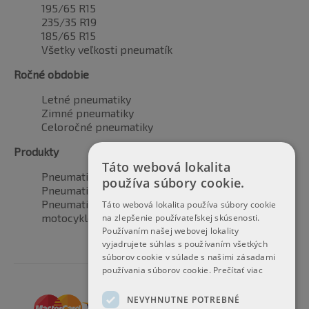
195/65 R15
235/35 R19
185/65 R15
Všetky veľkosti pneumatík
Ročné obdobie
Letné pneumatiky
Zimné pneumatiky
Celoročné pneumatiky
Produkty
Táto webová lokalita
Pneumatiky pre automobily
používa súbory cookie.
Pneumatiky pre SUV / 4x4
Pneumatiky pre dodávku
Táto webová lokalita používa súbory cookie
motocyklové pneumatiky
na zlepšenie používateľskej skúsenosti.
Používaním našej webovej lokality
vyjadrujete súhlas s používaním všetkých
súborov cookie v súlade s našimi zásadami
používania súborov cookie.
Prečítať viac
NEVYHNUTNE POTREBNÉ