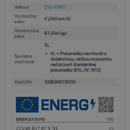
Veľkosť
215/40R17
Rýchlostný
V
(240 km/h)
index
Hmotnostný
87
(545 kg)
index
XL
XL
= Pneumatiky navrhnuté s
Špeciálne
dodatočnou, väčšou nosnosťou
vlastnosti
nad úroveň štandardnej
pneumatiky (EXL, RF, RFD)
Kód EAN
3286340730310