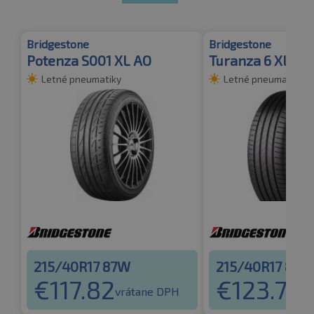
Bridgestone
Bridgestone
Potenza S001 XL AO
Turanza 6 XL
Letné pneumatiky
Letné pneumatiky
215/40R17 87W
215/40R17 87W
€
117.82
€
123.70
vrátane DPH
vr