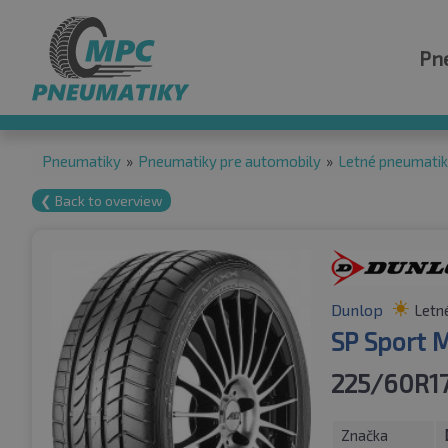
Pn
Pneumatiky
»
Pneumatiky pre automobily
»
Letné pneumati
❮ Back to overview
Dunlop
Letn
SP Sport 
225/60R1
Značka