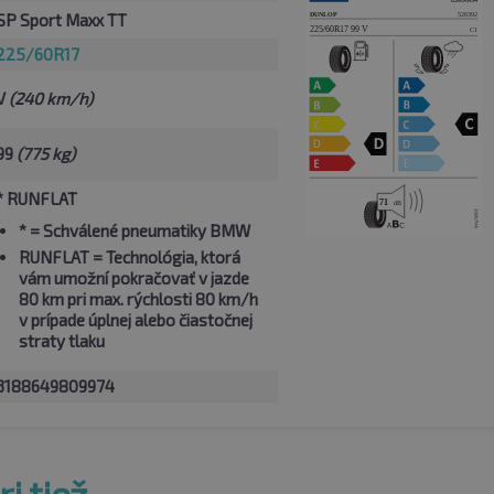
SP Sport Maxx TT
225/60R17
V
(240 km/h)
99
(775 kg)
* RUNFLAT
*
= Schválené pneumatiky BMW
RUNFLAT
= Technológia, ktorá
vám umožní pokračovať v jazde
80 km pri max. rýchlosti 80 km/h
v prípade úplnej alebo čiastočnej
straty tlaku
3188649809974
i tiež