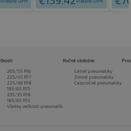
vrátane DPH
vrátane DPH
ľkosti
Ročné obdobie
Pro
205/55 R16
Letné pneumatiky
225/45 R17
Zimné pneumatiky
225/40 R18
Celoročné pneumatiky
195/65 R15
235/35 R19
185/65 R15
Všetky veľkosti pneumatík