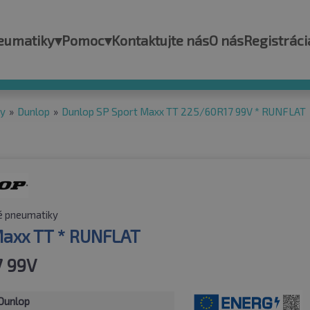
eumatiky
▾
Pomoc
▾
Kontaktujte nás
O nás
Registráci
ky
»
Dunlop
»
Dunlop SP Sport Maxx TT 225/60R17 99V * RUNFLAT
é pneumatiky
Maxx TT * RUNFLAT
7 99V
Dunlop