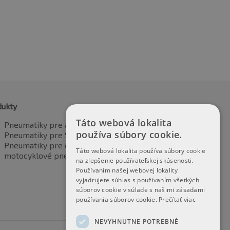
vrátane DPH
vrátane DPH
dukty
Táto webová lokalita
Pneumatiky pre automobily
používa súbory cookie.
Pneumatiky pre SUV / 4x4
Pneumatiky pre dodávku
Táto webová lokalita používa súbory cookie
motocyklové pneumatiky
na zlepšenie používateľskej skúsenosti.
Používaním našej webovej lokality
vyjadrujete súhlas s používaním všetkých
súborov cookie v súlade s našimi zásadami
používania súborov cookie.
Prečítať viac
NEVYHNUTNE POTREBNÉ