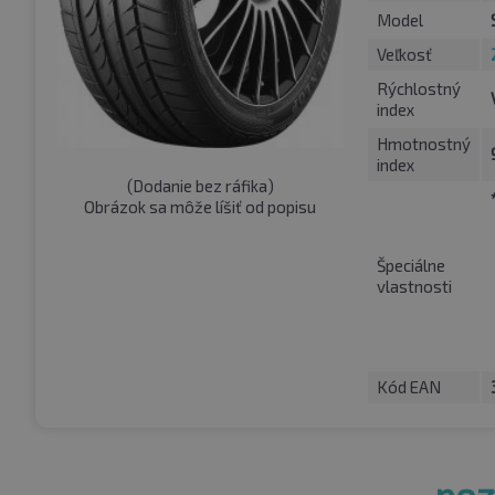
Model
Veľkosť
Rýchlostný
index
Hmotnostný
index
(
Dodanie bez ráfika
)
Obrázok sa môže líšiť od popisu
Špeciálne
vlastnosti
Kód EAN
pozr