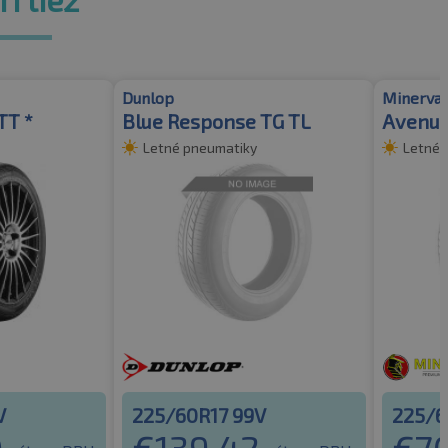
Dunlop
Minerva
TT *
Blue Response TG TL
Avenu
Letné pneumatiky
Letné 
V
225/60R17 99V
225/6
0
€
139.42
€
7