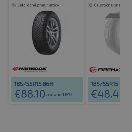
Celoročné pneumatiky
Celoročné pneumati
185/55R15 86H
185/55R15 86H
€
88.10
€
48.43
vrátane DPH
vr