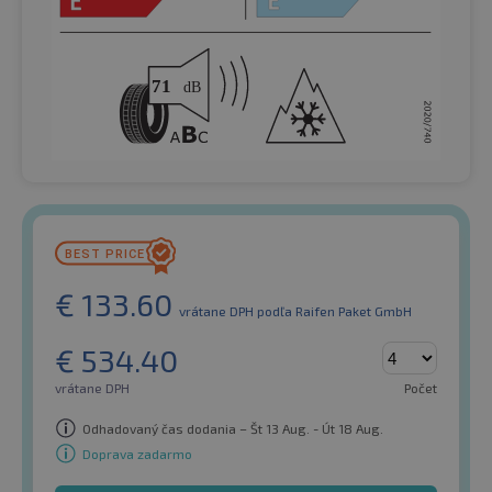
€
133.60
vrátane DPH
podľa Raifen Paket GmbH
€
534.40
vrátane DPH
Počet
Odhadovaný čas dodania – Št 13 Aug. - Út 18 Aug.
Doprava zadarmo