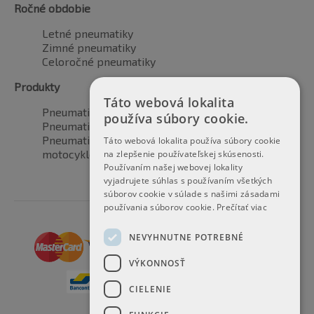
Ročné obdobie
Letné pneumatiky
Zimné pneumatiky
Celoročné pneumatiky
Produkty
Táto webová lokalita
Pneumatiky pre automobily
používa súbory cookie.
Pneumatiky pre SUV / 4x4
Pneumatiky pre dodávku
Táto webová lokalita používa súbory cookie
motocyklové pneumatiky
na zlepšenie používateľskej skúsenosti.
Používaním našej webovej lokality
vyjadrujete súhlas s používaním všetkých
súborov cookie v súlade s našimi zásadami
používania súborov cookie.
Prečítať viac
NEVYHNUTNE POTREBNÉ
VÝKONNOSŤ
CIELENIE