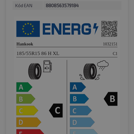
Kód EAN
8808563579184