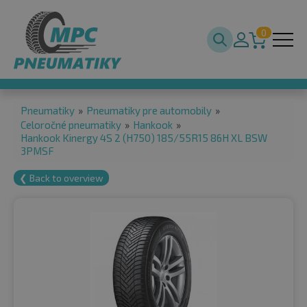
0
Pneumatiky
»
Pneumatiky pre automobily
»
Celoročné pneumatiky
»
Hankook
»
Hankook Kinergy 4S 2 (H750) 185/55R15 86H XL BSW
3PMSF
❮ Back to overview