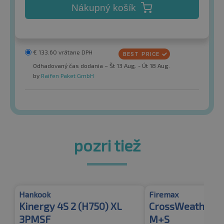
Nákupný košík
€
133.60
vrátane DPH
Odhadovaný čas dodania – Št 13 Aug. - Út 18 Aug.
by
Raifen Paket GmbH
pozri tiež
Hankook
Firemax
Kinergy 4S 2 (H750) XL
CrossWeather X
3PMSF
M+S