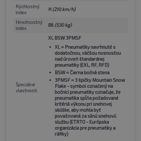
Rýchlostný
H
(210 km/h)
index
Hmotnostný
86
(530 kg)
index
XL BSW 3PMSF
XL
= Pneumatiky navrhnuté s
dodatočnou, väčšou nosnosťou
nad úroveň štandardnej
pneumatiky (EXL, RF, RFD)
BSW
= Čierna bočná stena
3PMSF
= 3 špičky Mountain Snow
Špeciálne
Flake - symbol označený na
vlastnosti
bočnici pneumatiky označuje, že
pneumatika spĺňa požadované
kritériá výkonu pri snehovej
skúške, aby mohla byť
považovaná za silnú snehovú
službu (ETRTO - Európska
organizácia pre pneumatiky a
ráfiky)