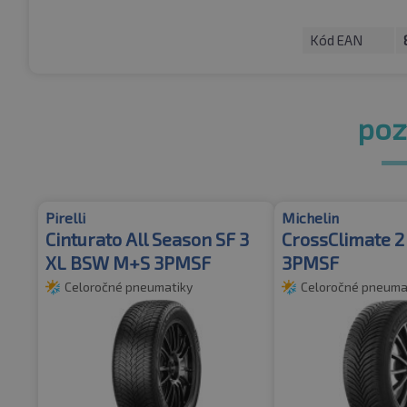
Kód EAN
pozr
Pirelli
Michelin
Cinturato All Season SF 3
CrossClimate 
XL BSW M+S 3PMSF
3PMSF
Celoročné pneumatiky
Celoročné pneuma