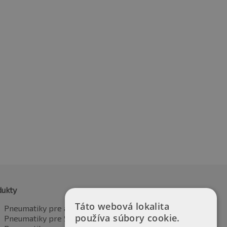
5R19 91Y
235/35R19 91Y
4.75
€
158.95
vrátane DPH
vrátane DPH
dukty
Táto webová lokalita
Pneumatiky pre automobily
používa súbory cookie.
Pneumatiky pre SUV / 4x4