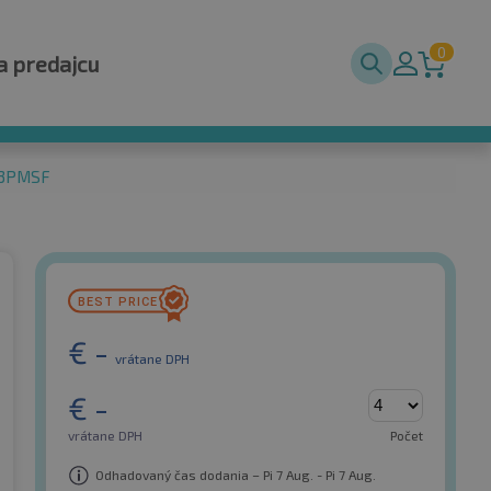
0
a predajcu
L 3PMSF
€
-
vrátane DPH
€
-
vrátane DPH
Počet
Odhadovaný čas dodania – Pi 7 Aug. - Pi 7 Aug.