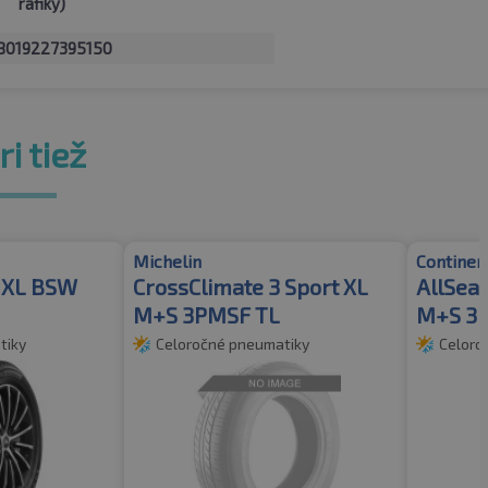
ráfiky)
8019227395150
i tiež
Michelin
Continen
2 XL BSW
CrossClimate 3 Sport XL
AllSea
M+S 3PMSF TL
M+S 3
tiky
Celoročné pneumatiky
Celoro