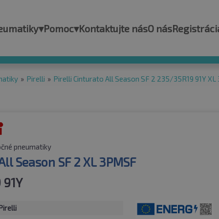
eumatiky
▾
Pomoc
▾
Kontaktujte nás
O nás
Registráci
matiky
»
Pirelli
»
Pirelli Cinturato All Season SF 2 235/35R19 91Y X
očné pneumatiky
All Season SF 2 XL 3PMSF
 91Y
Pirelli