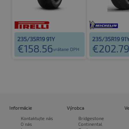
235/35R19 91Y
235/35R19 91
€
158.56
€
202.7
vrátane DPH
Informácie
Výrobca
Ve
Kontaktujte nás
Bridgestone
O nás
Continental