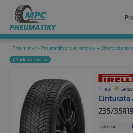
Pn
Pneumatiky
»
Pneumatiky pre automobily
»
Celoročné pneu
❮ Back to overview
Pirelli
Celor
Cinturato 
235/35R19
Značka