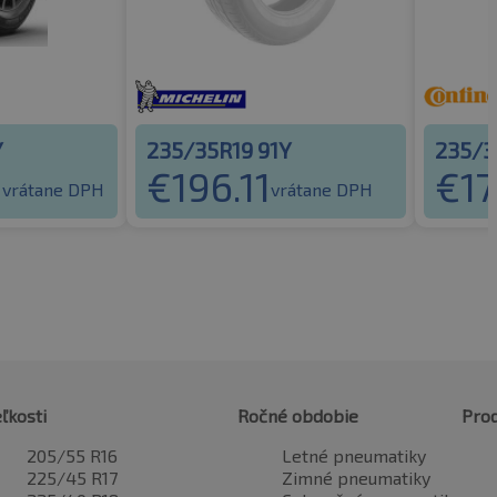
Y
235/35R19 91Y
235/3
9
€
196.11
€
17
vrátane DPH
vrátane DPH
ľkosti
Ročné obdobie
Pro
205/55 R16
Letné pneumatiky
225/45 R17
Zimné pneumatiky