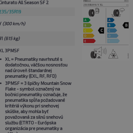
Cinturato All Season SF 2
235/35R19
Y
(300 km/h)
91
(615 kg)
XL 3PMSF
XL
= Pneumatiky navrhnuté s
dodatočnou, väčšou nosnosťou
nad úroveň štandardnej
pneumatiky (EXL, RF, RFD)
3PMSF
= 3 špičky Mountain Snow
Flake - symbol označený na
bočnici pneumatiky označuje, že
pneumatika spĺňa požadované
kritériá výkonu pri snehovej
skúške, aby mohla byť
považovaná za silnú snehovú
službu (ETRTO - Európska
organizácia pre pneumatiky a