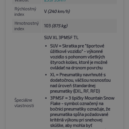
Rýchlostný
V
(240 km/h)
index
Hmotnostný
103
(875 kg)
index
SUV XL 3PMSF TL
SUV
= Skratka pre "športové
úžitkové vozidlo" - výkonné
vozidlo s pohonom všetkých
štyroch kolies, ktoré je možné
ovládať na drsnom povrchu
XL
= Pneumatiky navrhnuté s
dodatočnou, väčšou nosnosťou
nad úroveň štandardnej
pneumatiky (EXL, RF, RFD)
3PMSF
= 3 špičky Mountain Snow
Špeciálne
Flake - symbol označený na
vlastnosti
bočnici pneumatiky označuje, že
pneumatika spĺňa požadované
kritériá výkonu pri snehovej
skúške, aby mohla byť