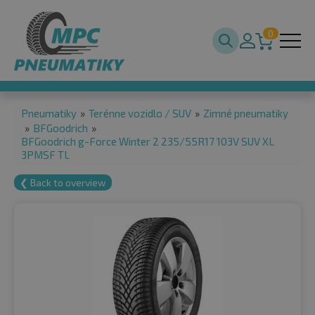
0
Pneumatiky
»
Terénne vozidlo / SUV
»
Zimné pneumatiky
»
BFGoodrich
»
BFGoodrich g-Force Winter 2 235/55R17 103V SUV XL
3PMSF TL
❮ Back to overview