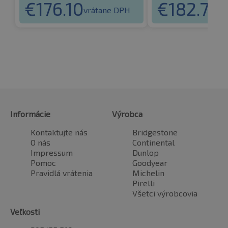
€
176.10
€
182.78
vrátane DPH
v
Informácie
Výrobca
Kontaktujte nás
Bridgestone
O nás
Continental
Impressum
Dunlop
Pomoc
Goodyear
Pravidlá vrátenia
Michelin
Pirelli
Všetci výrobcovia
Veľkosti