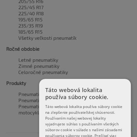
205/55 R16
225/45 R17
225/40 R18
195/65 R15
235/35 R19
185/65 R15
Všetky veľkosti pneumatík
Ročné obdobie
Letné pneumatiky
Zimné pneumatiky
Celoročné pneumatiky
Produkty
Táto webová lokalita
Pneumatiky pre automobily
používa súbory cookie.
Pneumatiky pre SUV / 4x4
Pneumatiky pre dodávku
Táto webová lokalita používa súbory cookie
motocyklové pneumatiky
na zlepšenie používateľskej skúsenosti.
Používaním našej webovej lokality
vyjadrujete súhlas s používaním všetkých
súborov cookie v súlade s našimi zásadami
používania súborov cookie.
Prečítať viac