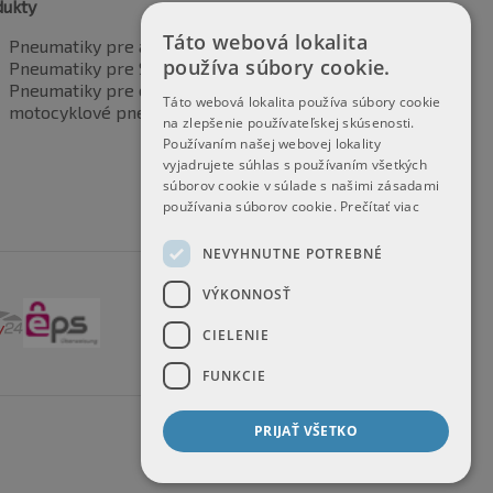
dukty
Táto webová lokalita
Pneumatiky pre automobily
používa súbory cookie.
Pneumatiky pre SUV / 4x4
Pneumatiky pre dodávku
Táto webová lokalita používa súbory cookie
motocyklové pneumatiky
na zlepšenie používateľskej skúsenosti.
Používaním našej webovej lokality
vyjadrujete súhlas s používaním všetkých
súborov cookie v súlade s našimi zásadami
používania súborov cookie.
Prečítať viac
NEVYHNUTNE POTREBNÉ
VÝKONNOSŤ
CIELENIE
FUNKCIE
PRIJAŤ VŠETKO