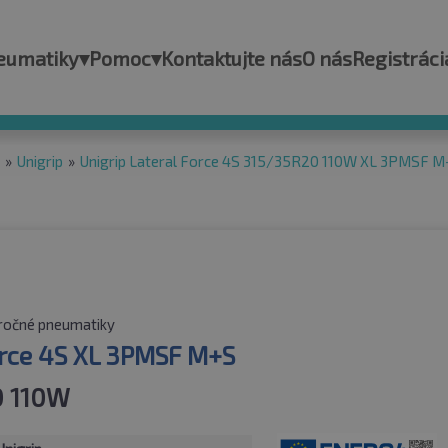
eumatiky
▾
Pomoc
▾
Kontaktujte nás
O nás
Registráci
»
Unigrip
»
Unigrip Lateral Force 4S 315/35R20 110W XL 3PMSF 
ročné pneumatiky
orce 4S XL 3PMSF M+S
0 110W