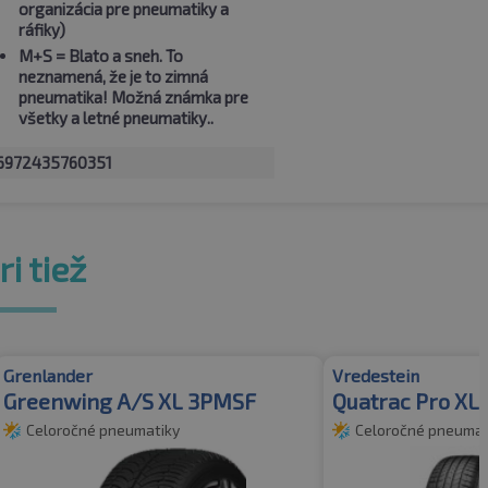
organizácia pre pneumatiky a
ráfiky)
M+S
= Blato a sneh. To
neznamená, že je to zimná
pneumatika! Možná známka pre
všetky a letné pneumatiky..
6972435760351
i tiež
Grenlander
Vredestein
Greenwing A/S XL 3PMSF
Quatrac Pro XL
Celoročné pneumatiky
Celoročné pneumat