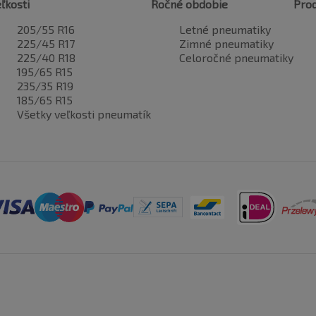
ľkosti
Ročné obdobie
Pro
205/55 R16
Letné pneumatiky
225/45 R17
Zimné pneumatiky
225/40 R18
Celoročné pneumatiky
195/65 R15
235/35 R19
185/65 R15
Všetky veľkosti pneumatík