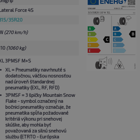
Unigrip
Lateral Force 4S
315/35R20
W
(270 km/h)
110
(1060 kg)
XL 3PMSF M+S
XL
= Pneumatiky navrhnuté s
dodatočnou, väčšou nosnosťou
nad úroveň štandardnej
pneumatiky (EXL, RF, RFD)
3PMSF
= 3 špičky Mountain Snow
Flake - symbol označený na
bočnici pneumatiky označuje, že
pneumatika spĺňa požadované
kritériá výkonu pri snehovej
skúške, aby mohla byť
považovaná za silnú snehovú
službu (ETRTO - Európska