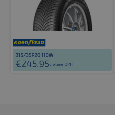
315/35R20 110W
€
245.95
vrátane DPH