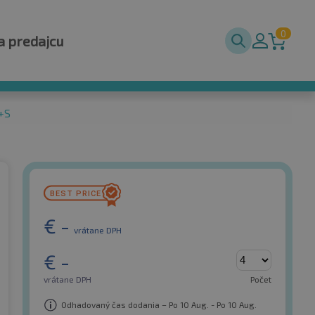
0
a predajcu
M+S
€
-
vrátane DPH
€
-
vrátane DPH
Počet
Odhadovaný čas dodania – Po 10 Aug. - Po 10 Aug.