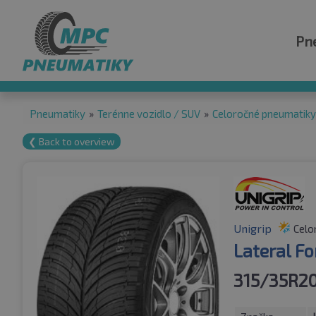
Pn
Pneumatiky
»
Terénne vozidlo / SUV
»
Celoročné pneumatiky
❮ Back to overview
Unigrip
Celo
Lateral F
315/35R2