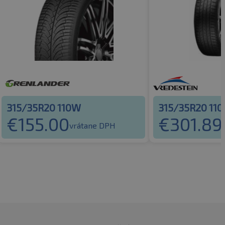
315/35R20 110W
315/35R20 110
€
155.00
€
301.89
vrátane DPH